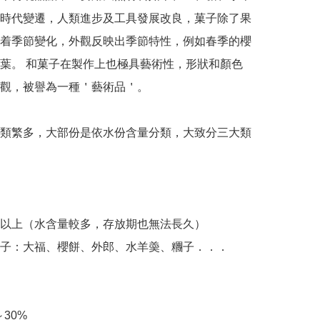
時代變遷，人類進步及工具發展改良，菓子除了果
着季節變化，外觀反映出季節特性，例如春季的櫻
葉。 和菓子在製作上也極具藝術性，形狀和顏色
觀，被譽為一種＇藝術品＇。

類繁多，大部份是依水份含量分類，大致分三大類
%以上（水含量較多，存放期也無法長久）

子：大福、櫻餅、外郎、水羊羮、糰子．．．

30%
