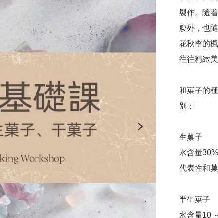
製作。隨着
腹外，也隨
花秋季的楓
往往精緻美
和菓子的種
別：

生菓子

水含量30
代表性和菓
半生菓子

水含量10 ～