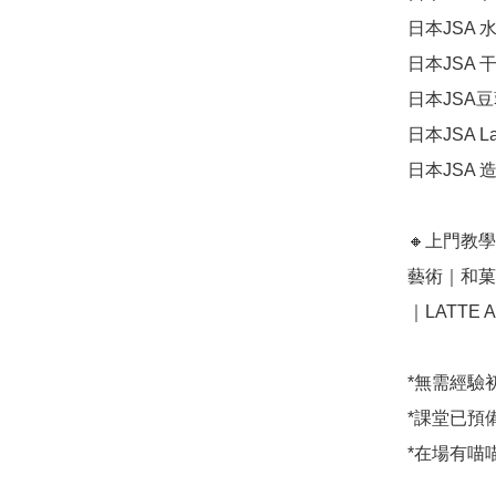
日本JSA 
日本JSA
日本JSA
日本JSA La
日本JSA 
🔸上門教
藝術｜和菓
｜LATTE
*無需經驗
*課堂已預
*在場有喵喵