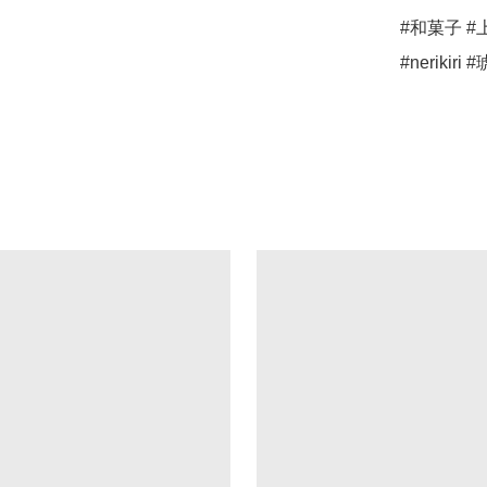
#和菓子 #
#neriki