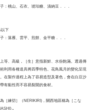
子：桃山、石衣、琥珀糖、漬納豆．．．

%以下

子：落雁、雲平、煎餅、金平糖．．．

上等、高級，［生］意指新鮮、水份飽滿。透過傳
術利用各種道具將四季特色、花鳥風月的變化呈現
。在製作過程上為了容易造型及著色，會在白豆沙
帶有黏性而不容易裂開的食材。

為［練切］（NERIKIRI)，關西地區稱為［こな
HI) ｡
