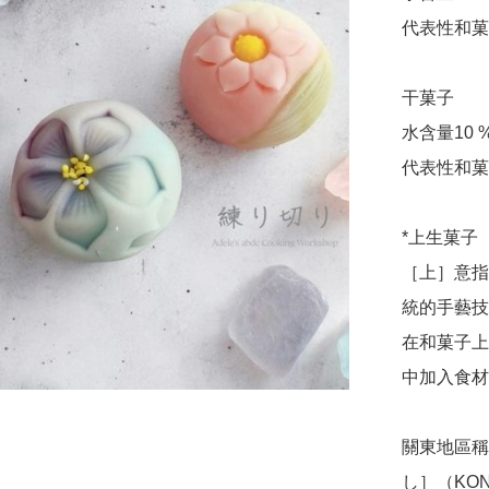
代表性和菓
干菓子

水含量10 
代表性和菓
*上生菓子

［上］意指
統的手藝技
在和菓子上
中加入食材
關東地區稱
し］（KONAS