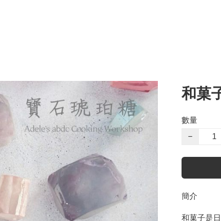
和菓
數量
−
簡介
和菓子是日