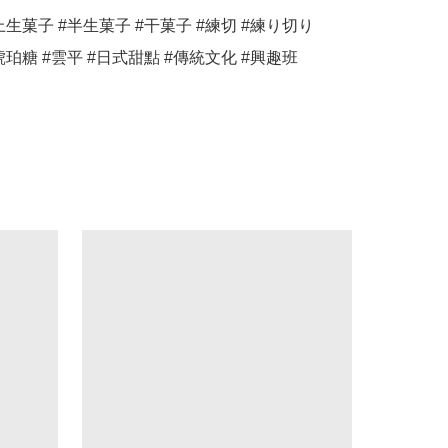
上生菓子 #半生菓子 #干菓子 #練切 #練り切り 
ri #琥珀糖 #雲平 #日式甜點 #傳統文化 #興趣班