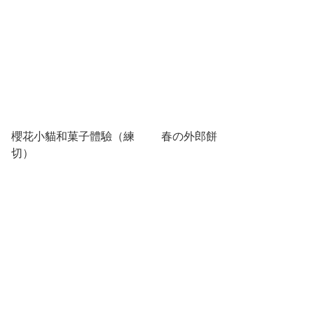
櫻花小貓和菓子體驗（練
春の外郎餅
切）