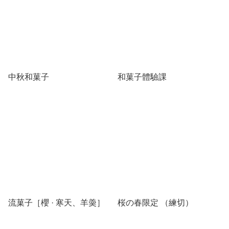
中秋和菓子
和菓子體驗課
流菓子［櫻 · 寒天、羊羮］
桜の春限定 （練切）